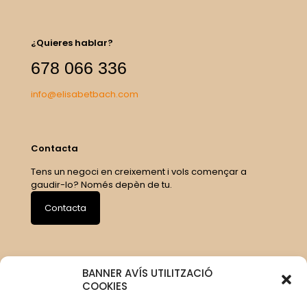
¿Quieres hablar?
678 066 336
info@elisabetbach.com
Contacta
Tens un negoci en creixement i vols començar a
gaudir-lo? Només depèn de tu.
Contacta
BANNER AVÍS UTILITZACIÓ
COOKIES