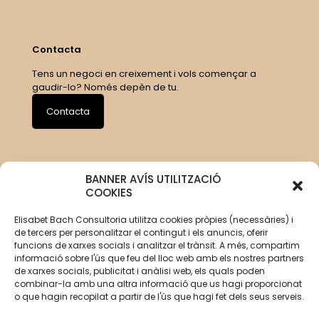
Contacta
Tens un negoci en creixement i vols començar a
gaudir-lo? Només depèn de tu.
Contacta
BANNER AVÍS UTILITZACIÓ
COOKIES
Elisabet Bach Consultoria utilitza cookies pròpies (necessàries) i
de tercers per personalitzar el contingut i els anuncis, oferir
funcions de xarxes socials i analitzar el trànsit. A més, compartim
informació sobre l'ús que feu del lloc web amb els nostres partners
de xarxes socials, publicitat i anàlisi web, els quals poden
combinar-la amb una altra informació que us hagi proporcionat
o que hagin recopilat a partir de l'ús que hagi fet dels seus serveis.