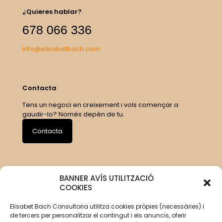
¿Quieres hablar?
678 066 336
info@elisabetbach.com
Contacta
Tens un negoci en creixement i vols començar a
gaudir-lo? Només depèn de tu.
Contacta
BANNER AVÍS UTILITZACIÓ
COOKIES
Elisabet Bach Consultoria utilitza cookies pròpies (necessàries) i
de tercers per personalitzar el contingut i els anuncis, oferir