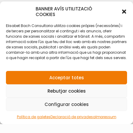
BANNER AVÍS UTILITZACIÓ
COOKIES
Elisabet Bach Consultoria utilitza cookies pròpies (necessàries) i
de tercers per personalitzar el contingut i els anuncis, oferir
funcions de xarxes socials i analitzar el trànsit. A més, compartim
informació sobre l'ús que feu del lloc web amb els nostres partners
de xarxes socials, publicitat i anàlisi web, els quals poden
combinar-la amb una altra informació que us hagi proporcionat
o que hagin recopilat a partir de l'ús que hagi fet dels seus serveis.
Acceptar totes
Rebutjar cookies
Configurar cookies
Política de galetes
Declaració de privadesa
Impressum