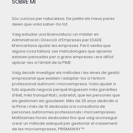
SOBRE MI
Sóc curiosa per naturalesa. De petita els meus pares
deien que volia saber-ho tot.
Vaig estudiar una llicenciatura i un màster en
Administració i Direcció d’Empreses per ESADE.
M’encantava ajudar les empreses. Però sentia que
alguna cosa fallava. Les metodologies que aprenia
estaven pensades per a grans empreses i era difícil
aplicar-les a l’àmbit de la PIME.
Vaig decidir investigar els mètodes i les eines de gestió
empresarial que existien i adaptar-los a l’entorn
professional autònom i microempresa. Volia ajudar a
tots aquests negocis perquè tinguessin més garanties
d’èxit, més tranquil·litat i, sobretot, que les persones que
els gestionen els gaudeixin. Més de 25 anys dedicats a
la Pime i més de 10 dedicada a la consultoria de
persones autònomes professionals i microempreses.
Moltíssimes hores dedicades fins que vaig aconseguir
crear un mètode adequat per gestionar el creixement
de les microempreses, PRISMAWAY ™.