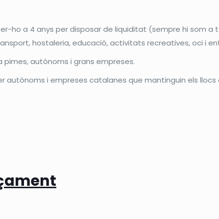
fer-ho a 4 anys per disposar de liquiditat (sempre hi som a 
nsport, hostaleria, educació, activitats recreatives, oci i e
 a pimes, autònoms i grans empreses.
per autònoms i empreses catalanes que mantinguin els llocs d
nçament