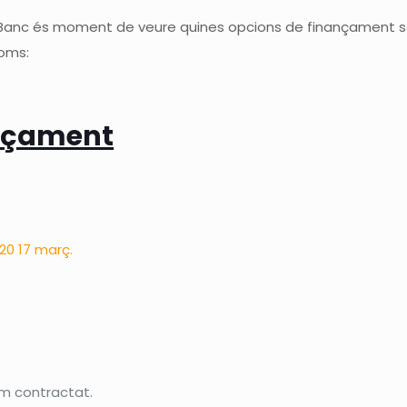
anc és moment de veure quines opcions de finançament són
noms:
ançament
020 17 març.
em contractat.