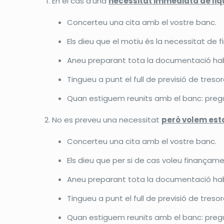
En el cas d’una
necessitat immediata de liq
Concerteu una cita amb el vostre banc.
Els dieu que el motiu és la necessitat de 
Aneu preparant tota la documentació habit
Tingueu a punt el full de previsió de treso
Quan estiguem reunits amb el banc: preg
No es preveu una necessitat
però volem esta
Concerteu una cita amb el vostre banc.
Els dieu que per si de cas voleu finançame
Aneu preparant tota la documentació habit
Tingueu a punt el full de previsió de treso
Quan estiguem reunits amb el banc: preg