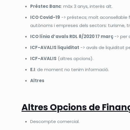
Préstec Banc
: màx 3 anys, interès alt.
ICO Covid-19
-> préstecs; molt aconsellable 
autònoms i empreses dels sectors: turisme, tra
ICO línia d’avals RDL 8/2020 17 març
-> per
ICF-AVALIS liquiditat
-> avals de liquiditat 
ICF-AVALIS
(altres opcions).
E.I
: de moment no tenim informació.
Altres
Altres Opcions de Fina
Descompte comercial.