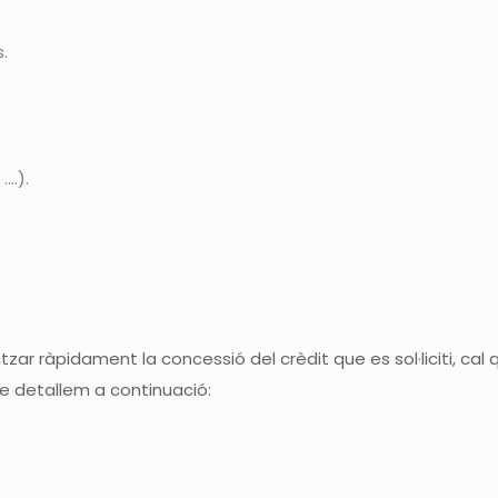
.
….).
alitzar ràpidament la concessió del crèdit que es sol·liciti, 
 detallem a continuació: