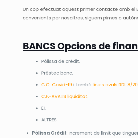
Un cop efectuat aquest primer contacte amb el B
convenients per nosaltres, siguem pimes o autò
BANCS Opcions de fin
Pòlissa de crèdit.
Préstec banc.
C.O Covid-19
i també
línies avals RDL 8/2
C.F.-AVALIS liquiditat.
E.I.
ALTRES.
Pòlissa Crèdit
: increment de límit que tingu