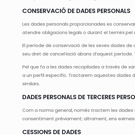
CONSERVACIÓ DE DADES PERSONALS
Les dades personals proporcionades es conservara
atendre obligacions legals o durant el termini pel 
El període de conservació de les seves dades de cu
seu dret de cancel·lació abans d’aquest període. 
Pel que fa a les dades recopilades a través de xa
a un perfil específic. Tractarem aquestes dades d
similars.
DADES PERSONALS DE TERCERES PERS
Com a norma general, només tractem les dades que 
consentiment prèviament; altrament, ens eximeix d
CESSIONS DE DADES