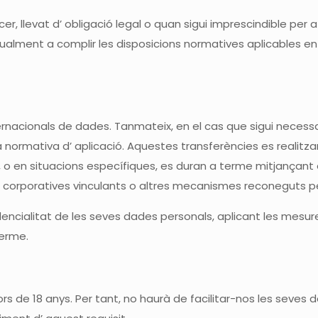
llevat d’ obligació legal o quan sigui imprescindible per a l
ualment a complir les disposicions normatives aplicables 
rnacionals de dades. Tanmateix, en el cas que sigui necessar
 normativa d’ aplicació. Aquestes transferències es realitz
s, o en situacions específiques, es duran a terme mitjanç
 corporatives vinculants o altres mecanismes reconeguts per 
ncialitat de les seves dades personals, aplicant les mesur
terme.
de 18 anys. Per tant, no haurà de facilitar-nos les seves 