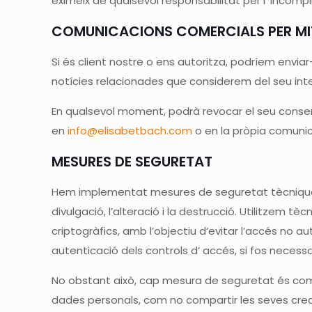
eximeix de qualsevol responsabilitat per l’ incompl
COMUNICACIONS COMERCIALS PER MI
Si és client nostre o ens autoritza, podríem envia
notícies relacionades que considerem del seu inte
En qualsevol moment, podrà revocar el seu conse
en
info@elisabetbach.com
o en la pròpia comuni
MESURES DE SEGURETAT
Hem implementat mesures de seguretat tècniques i
divulgació, l’alteració i la destrucció. Utilitzem
criptogràfics, amb l’objectiu d’evitar l’accés no 
autenticació dels controls d’ accés, si fos necessar
No obstant això, cap mesura de seguretat és comp
dades personals, com no compartir les seves crede