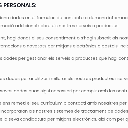
S PERSONALS:
iona dades en el formulari de contacte o demana informació
rmació addicional sobre els nostres serveis o productes.
ent, hagi donat el seu consentiment o s’hagi subscrit als nost
romocions o novetats per mitjans electrònics o postals, incl
 dades per gestionar els serveis o productes que hagi contr
es dades per analitzar i millorar els nostres productes i serv
seves dades quan sigui necessari per complir amb les nostre
e ens remeti el seu currículum o contacti amb nosaltres per f
’ incorporaran als nostres sistemes de tractament de dades 
 de la seva candidatura per mitjans electrònics, així com per