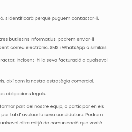
, s’identificarà perquè puguem contactar-li,
res butlletins informatius, podrem enviar-li
oent correu electrònic, SMS i WhatsApp o similars.
actat, incloent-hi la seva facturació o qualsevol
eis, així com la nostra estratègia comercial.
s obligacions legals.
ormar part del nostre equip, o participar en els
per tal d’ avaluar la seva candidatura. Podrem
 qualsevol altre mitjà de comunicació que vostè