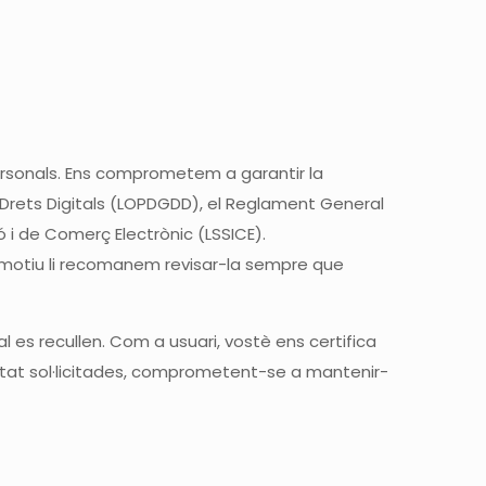
personals. Ens comprometem a garantir la
s Drets Digitals (LOPDGDD), el Reglament General
ó i de Comerç Electrònic (LSSICE).
 motiu li recomanem revisar-la sempre que
 es recullen. Com a usuari, vostè ens certifica
estat sol·licitades, comprometent-se a mantenir-