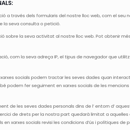
NALS:
ó a través dels formularis del nostre lloc web, com el seu 
e la seva consulta o petició.
ió sobre la seva activitat al nostre lloc web. Pot obtenir més
ció, com la seva adreça IP, el tipus de navegador que utilitza,
 en xarxes socials podem tractar les seves dades quan inter
bé podem fer seguiment en xarxes socials de les mencions q
nt de les seves dades personals dins de l’ entorn d’ aqueste
exercici de drets per la nostra part quedarà limitat a aquelle
en xarxes socials revisi les condicions d’ús i polítiques de p