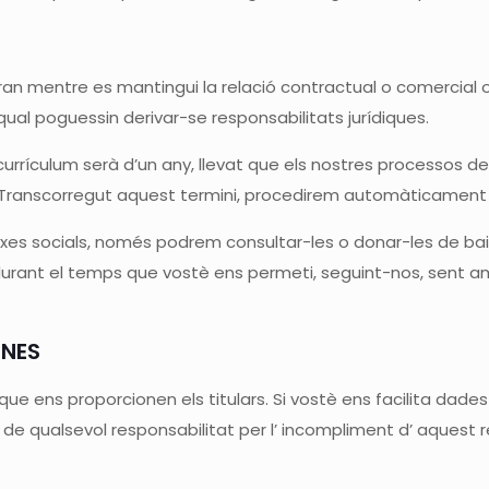
n mentre es mantingui la relació contractual o comercial o
qual poguessin derivar-se responsabilitats jurídiques.
rrículum serà d’un any, llevat que els nostres processos de 
Transcorregut aquest termini, procedirem automàticament a l
rxes socials, només podrem consultar-les o donar-les de ba
urant el temps que vostè ens permeti, seguint-nos, sent ami
ONES
ens proporcionen els titulars. Si vostè ens facilita dades d
e qualsevol responsabilitat per l’ incompliment d’ aquest re