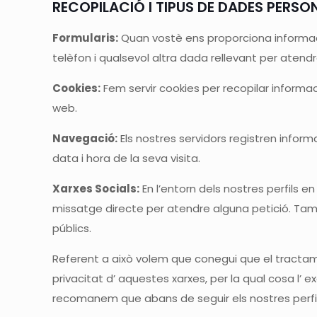
RECOPILACIÓ I TIPUS DE DADES PERSO
Formularis:
Quan vostè ens proporciona informaci
telèfon i qualsevol altra dada rellevant per atendr
Cookies:
Fem servir cookies per recopilar informac
web.
Navegació:
Els nostres servidors registren informa
data i hora de la seva visita.
Xarxes Socials:
En l’entorn dels nostres perfils
missatge directe per atendre alguna petició. Tam
públics.
Referent a això volem que conegui que el tractame
privacitat d’ aquestes xarxes, per la qual cosa l’ 
recomanem que abans de seguir els nostres perfils 