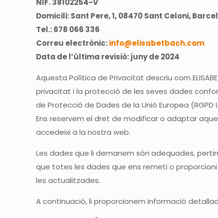
NIF. 38102254-V
Domicili: Sant Pere, 1, 08470 Sant Celoni, Barc
Tel.: 678 066 336
Correu electrònic:
info@elisabetbach.com
Data de l’última revisió: juny de 2024
Aquesta Política de Privacitat descriu com ELISAB
privacitat i la protecció de les seves dades conf
de Protecció de Dades de la Unió Europea (RGPD UE 
Ens reservem el dret de modificar o adaptar aque
accedeixi a la nostra web.
Les dades que li demanem són adequades, pertinents
que totes les dades que ens remeti o proporcioni 
les actualitzades.
A continuació, li proporcionem informació detall