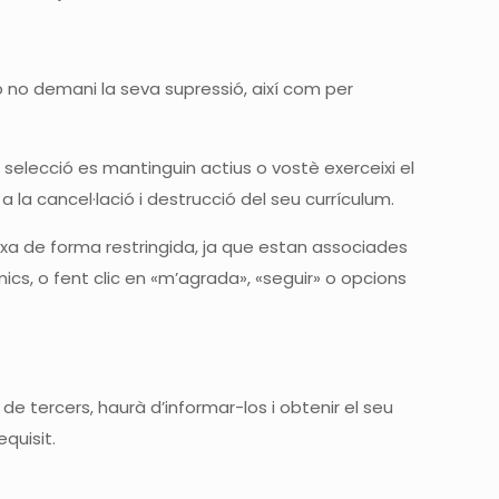
 no demani la seva supressió, així com per
selecció es mantinguin actius o vostè exerceixi el
a cancel·lació i destrucció del seu currículum.
ixa de forma restringida, ja que estan associades
cs, o fent clic en «m’agrada», «seguir» o opcions
e tercers, haurà d’informar-los i obtenir el seu
quisit.