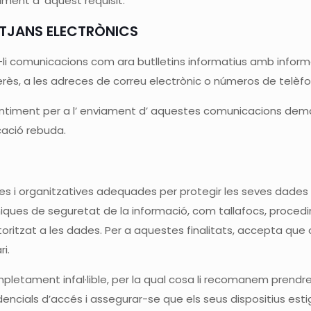
iment d’ aquest requisit.
TJANS ELECTRÒNICS
r-li comunicacions com ara butlletins informatius amb inform
rès, a les adreces de correu electrònic o números de telèfon
ntiment per a l’ enviament d’ aquestes comunicacions deman
cació rebuda.
 organitzatives adequades per protegir les seves dades pe
 tècniques de seguretat de la informació, com tallafocs, pro
autoritzat a les dades. Per a aquestes finalitats, accepta q
i.
letament infal·lible, per la qual cosa li recomanem prendre
ncials d’accés i assegurar-se que els seus dispositius estig