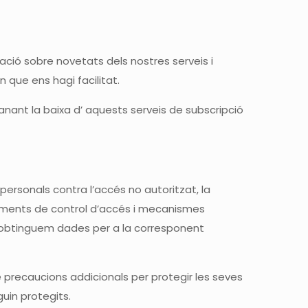
ació sobre novetats dels nostres serveis i
 que ens hagi facilitat.
ant la baixa d’ aquests serveis de subscripció
rsonals contra l’accés no autoritzat, la
cediments de control d’accés i mecanismes
ue obtinguem dades per a la corresponent
 precaucions addicionals per protegir les seves
uin protegits.