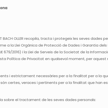
elona
ET BACH OLLER recopila, tracta i protegeix les seves dades 
orme a la Llei Orgànica de Protecció de Dades i Garantia del
679/2016) i la Llei de Serveis de la Societat de la Informaci
sta Política de Privacitat en qualsevol moment, per aquest
 i estrictament necessàries per a la finalitat per a la qual
són certes, veraces i pertinents per a la finalitat que han 
ada sobre el tractament de les seves dades personals: