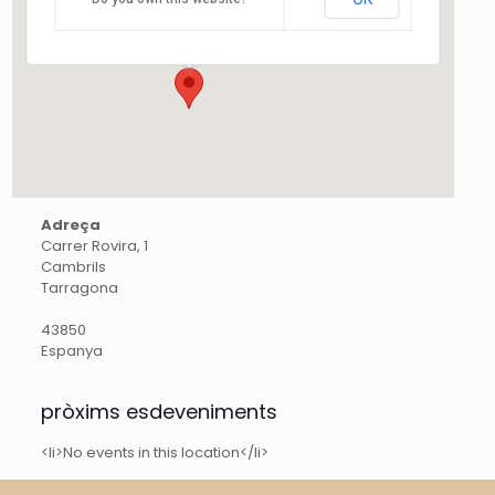
Carrer Rovira, 1 - Cambrils
Esdeveniments
Adreça
Carrer Rovira, 1
Cambrils
Tarragona
43850
Espanya
pròxims esdeveniments
<li>No events in this location</li>