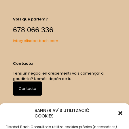
Vols que parlem?
678 066 336
info@elisabetbach.com
Contacta
Tens un negoci en creixement i vols començar a
gaudir-lo? Només depèn de tu.
Contacta
BANNER AVÍS UTILITZACIÓ
COOKIES
Elisabet Bach Consultoria utilitza cookies pròpies (necessàries) i