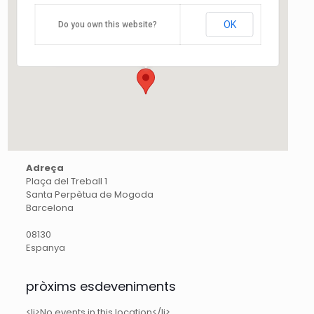
Plaça del Treball 1 - Santa Perpètua de
OK
Do you own this website?
Mogoda
Esdeveniments
Adreça
Plaça del Treball 1
Santa Perpètua de Mogoda
Barcelona
08130
Espanya
pròxims esdeveniments
<li>No events in this location</li>