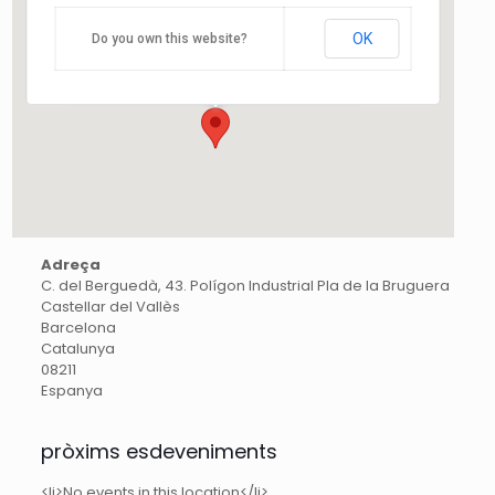
C. del Berguedà, 43. Polígon Industrial Pla de
OK
Do you own this website?
la Bruguera - Castellar del Vallès
Esdeveniments
Adreça
C. del Berguedà, 43. Polígon Industrial Pla de la Bruguera
Castellar del Vallès
Barcelona
Catalunya
08211
Espanya
pròxims esdeveniments
<li>No events in this location</li>