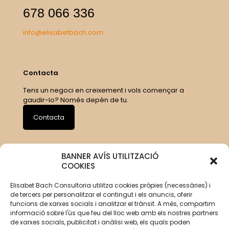
678 066 336
info@elisabetbach.com
Contacta
Tens un negoci en creixement i vols començar a
gaudir-lo? Només depèn de tu.
Contacta
BANNER AVÍS UTILITZACIÓ
COOKIES
Elisabet Bach Consultoria utilitza cookies pròpies (necessàries) i
de tercers per personalitzar el contingut i els anuncis, oferir
funcions de xarxes socials i analitzar el trànsit. A més, compartim
informació sobre l'ús que feu del lloc web amb els nostres partners
de xarxes socials, publicitat i anàlisi web, els quals poden