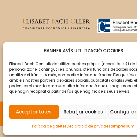
T’acompanyem en la gestió
BANNER AVÍS UTILITZACIÓ COOKIES
del creixement de la teva
empresa perquè aquesta
Elisabet Bach Consultoria utilitza cookies pròpies (necessàries) i de 
personalitzar el contingut i els anuncis, oferir funcions de xarxes soci
assoleixi els seus objectius.
analitzar el trànsit. A més, compartim informació sobre l'ús que feu 
amb els nostres partners de xarxes socials, publicitat i anàlisi web, e
poden combinar-la amb una altra informació que us hagi proporc
que hagin recopilat a partir de l'ús que hagi fet dels seus serveis.
Acceptar totes
Rebutjar cookies
Configurar
© Copyright 2026 Elisabet Bach Oller por
VirtualD
Política de galetes
Declaració de privadesa
Impressum