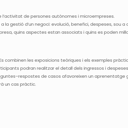
 l’activitat de persones autònomes i microempreses
.
a la gestió d’un negoci: evolució, benefici, despeses, sou
a 
resa, quins aspectes estan associats i quins es poden
mill
Es
combinen les exposicions teòriques i els exemples pràcti
articipants pod
ra
n
realitzar
el detall dels ingressos i despeses
eguntes
–
respostes de casos afavoreixen un aprenentatge gr
rà un cas pràctic.