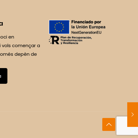
a
oci en
i vols començar a
 Només depèn de
a