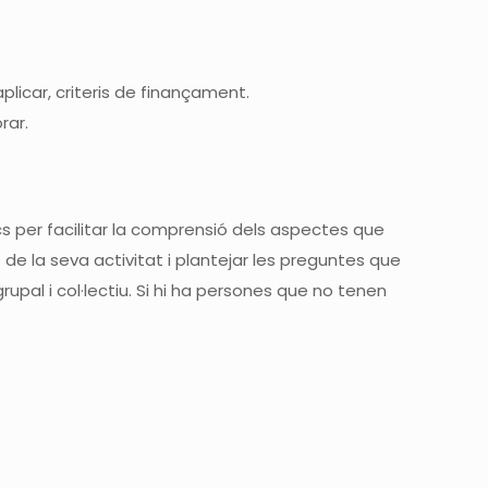
aplicar, criteris de finançament.
orar.
cs
per facilitar la comprensió dels aspectes que
 de la seva activitat i plantejar les preguntes que
upal i c
ol·lectiu.
Si hi ha persones que no tenen