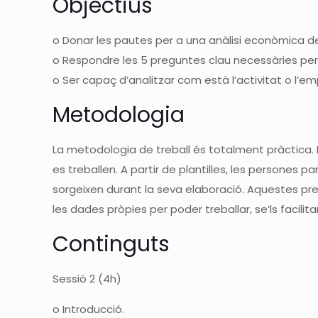
Objectius
o
Donar les pautes per
a
una anàlisi
econòmica de
o
Respondre les 5 preguntes clau necessàries per 
o
Ser capaç d’analitzar com està l’activitat o l’e
mp
Metodologia
La metodologia de treball és totalment pràctica.
es treball
e
n.
A pa
rtir de plantilles, les persones p
sorgeixen durant l
a
seva
elaboració. Aquestes pr
les dades pròpies per poder treballar, se’ls facilita
Continguts
Sessió 2 (4h)
o
Introducció.