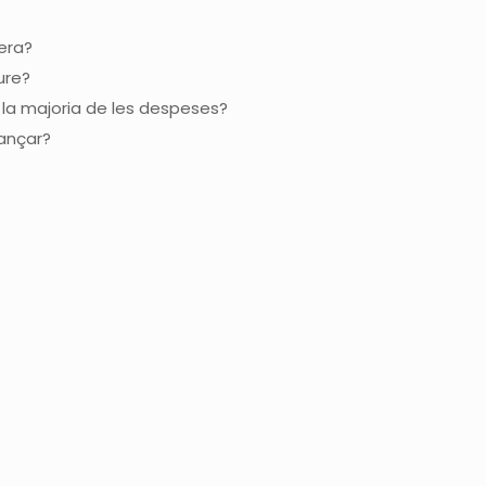
era?
ure?
la majoria de les despeses?
ançar?