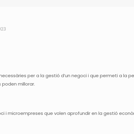
023
necessàries per a la gestió d’un negoci i que permeti a la 
 poden millorar.
ci i microempreses que volen aprofundir en la gestió
econòm