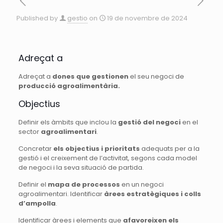
Published by
gestio
on
19 de novembre de 2024
Adreçat a
Adreçat a
dones que gestionen
el seu negoci de
producció agroalimentària.
Objectius
Definir els àmbits que inclou la
gestió del negoci
en el
sector
agroalimentari
.
Concretar
els objectius i prioritats
adequats per a la
gestió i el creixement de l’activitat, segons cada model
de negoci i la seva situació de partida.
Definir el
mapa de processos
en un negoci
agroalimentari. Identificar
àrees estratègiques i colls
d’ampolla
.
Identificar àrees i elements que
afavoreixen els