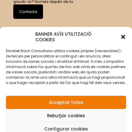
gaudir-lo? Només depèn de tu.
Contacta
BANNER AVÍS UTILITZACIÓ
COOKIES
Elisabet Bach Consultoria utilitza cookies pròpies (necessàries) i
de tercers per personalitzar el contingut i els anuncis, oferir
funcions de xarxes socials i analitzar el trànsit. A més, compartim
informació sobre l'ús que feu del lloc web amb els nostres partners
de xarxes socials, publicitat i anàlisi web, els quals poden
combinar-la amb una altra informació que us hagi proporcionat
o que hagin recopilat a partir de l'ús que hagi fet dels seus serveis.
Acceptar totes
Rebutjar cookies
© Copyright 2026 Elisabet Bach Oller por
VirtualDomus
|
Avís legal
|
Política de privacitat
|
Política de cookies
Configurar cookies