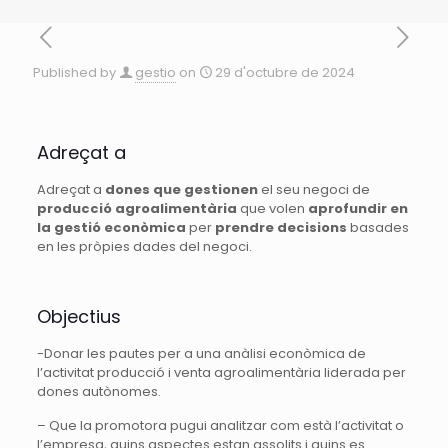
Published by
gestio
on
29 d'octubre de 2024
Adreçat a
Adreçat a
dones que gestionen
el seu negoci de
producció agroalimentària
que volen
aprofundir en
la gestió econòmica
per
prendre decisions
basades
en les pròpies dades del negoci.
Objectius
-Donar les pautes per a una anàlisi econòmica de
l’activitat
producció i venta agroalimentària liderada per
dones autònomes.
– Que la promotora pugui analitzar com està l’activitat o
l’empresa, quins aspectes estan assolits i quins es