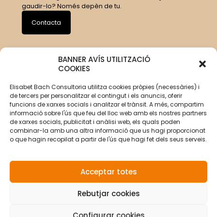
gaudir-lo? Només depèn de tu.
Contacta
BANNER AVÍS UTILITZACIÓ
COOKIES
Elisabet Bach Consultoria utilitza cookies pròpies (necessàries) i
de tercers per personalitzar el contingut i els anuncis, oferir
funcions de xarxes socials i analitzar el trànsit. A més, compartim
informació sobre l'ús que feu del lloc web amb els nostres partners
de xarxes socials, publicitat i anàlisi web, els quals poden
combinar-la amb una altra informació que us hagi proporcionat
o que hagin recopilat a partir de l'ús que hagi fet dels seus serveis.
Acceptar totes
Rebutjar cookies
© Copyright 2026 Elisabet Bach Oller por
VirtualDomus
|
Avís legal
|
Política de privacitat
|
Política de cookies
Configurar cookies