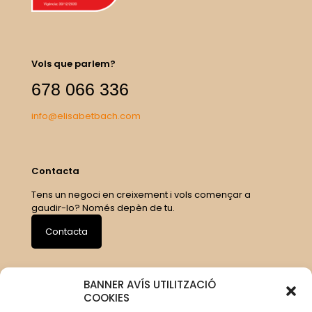
Vols que parlem?
678 066 336
info@elisabetbach.com
Contacta
Tens un negoci en creixement i vols començar a
gaudir-lo? Només depèn de tu.
Contacta
BANNER AVÍS UTILITZACIÓ
COOKIES