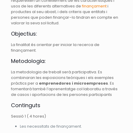
requereixen un coneixement de les característiques i
usos de les diferents alternatives de
finançament
i
productes al seu abast; i dels criteris que entitats i
persones que poden finançar–lo tindran en compte en
valorar la seva sol·licitud.
Objectius:
La finalitat és orientar per iniciar la recerca de
finançament.
Metodologia:
La metodologia de treball serà participativa. Es
combinaran les exposicions teòriques i els exemples
pràctics per a
emprenedores i microempreses
. Es
fomentarà també l’aprenentatge col·laboratiu a través
de casos i aportacions de les persones participants
Continguts
Sessió 1 ( 4 hores)
Les necessitats de finançament.​