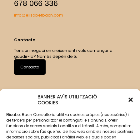
678 066 336
info@elisabetbach.com
Contacta
Tens un negoci en creixement i vols començar a
gaudir-lo? Només depèn de tu.
Contacta
BANNER AVÍS UTILITZACIÓ
COOKIES
Elisabet Bach Consultoria utilitza cookies pròpies (necessàries) i
de tercers per personalitzar el contingut i els anuncis, oferir
funcions de xarxes socials i analitzar el trànsit. A més, compartim
informació sobre l'ús que feu del lloc web amb els nostres partners
de xarxes socials, publicitat i anàlisi web, els quals poden