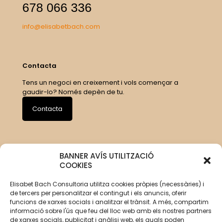
678 066 336
info@elisabetbach.com
Contacta
Tens un negoci en creixement i vols començar a
gaudir-lo? Només depèn de tu.
Contacta
BANNER AVÍS UTILITZACIÓ
COOKIES
Elisabet Bach Consultoria utilitza cookies pròpies (necessàries) i
de tercers per personalitzar el contingut i els anuncis, oferir
funcions de xarxes socials i analitzar el trànsit. A més, compartim
informació sobre l'ús que feu del lloc web amb els nostres partners
de xarxes socials, publicitat i anàlisi web, els quals poden