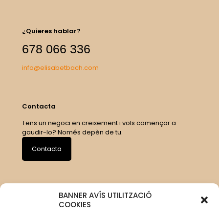
¿Quieres hablar?
678 066 336
info@elisabetbach.com
Contacta
Tens un negoci en creixement i vols començar a
gaudir-lo? Només depèn de tu.
Contacta
BANNER AVÍS UTILITZACIÓ
COOKIES