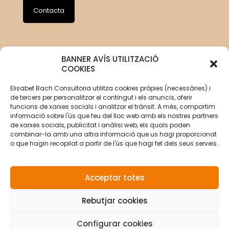
Contacta
BANNER AVÍS UTILITZACIÓ
COOKIES
Elisabet Bach Consultoria utilitza cookies pròpies (necessàries) i
de tercers per personalitzar el contingut i els anuncis, oferir
funcions de xarxes socials i analitzar el trànsit. A més, compartim
informació sobre l'ús que feu del lloc web amb els nostres partners
de xarxes socials, publicitat i anàlisi web, els quals poden
combinar-la amb una altra informació que us hagi proporcionat
o que hagin recopilat a partir de l'ús que hagi fet dels seus serveis.
Acceptar totes
Rebutjar cookies
© Copyright 2026 Elisabet Bach Oller por
VirtualDomus
|
Aviso legal
|
Política de privacidad
|
Política de
privacidad redes sociales
|
Política de cookies
Configurar cookies