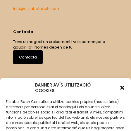
info@elisabetbach.com
Contacta
Tens un negoci en creixement i vols començar a
gaudir-lo? Només depèn de tu.
Contacta
BANNER AVÍS UTILITZACIÓ
COOKIES
Elisabet Bach Consultoria utilitza cookies pròpies (necessàries) i
de tercers per personalitzar el contingut i els anuncis, oferir
funcions de xarxes socials i analitzar el trànsit. A més, compartim
informació sobre l'ús que feu del lloc web amb els nostres partners
de xarxes socials, publicitat i anàlisi web, els quals poden
combinar-la amb una altra informació que us hagi proporcionat