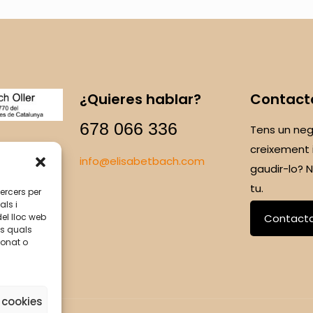
¿Quieres hablar?
Contact
678 066 336
Tens un neg
creixement 
info@elisabetbach.com
gaudir-lo?
tu.
tercers per
als i
del lloc web
Contact
ls quals
ionat o
 cookies