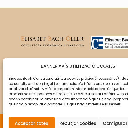
T’acompanyem en la gestió
BANNER AVÍS UTILITZACIÓ COOKIES
del creixement de la teva
empresa perquè aquesta
Elisabet Bach Consultoria utilitza cookies pròpies (necessàries) i de 
personalitzar el contingut i els anuncis, oferir funcions de xarxes soci
assoleixi els seus objectius.
analitzar el trànsit. A més, compartim informació sobre l'ús que feu 
amb els nostres partners de xarxes socials, publicitat i anàlisi web, e
poden combinar-la amb una altra informació que us hagi proporc
que hagin recopilat a partir de l'ús que hagi fet dels seus serveis.
Acceptar totes
Rebutjar cookies
Configurar