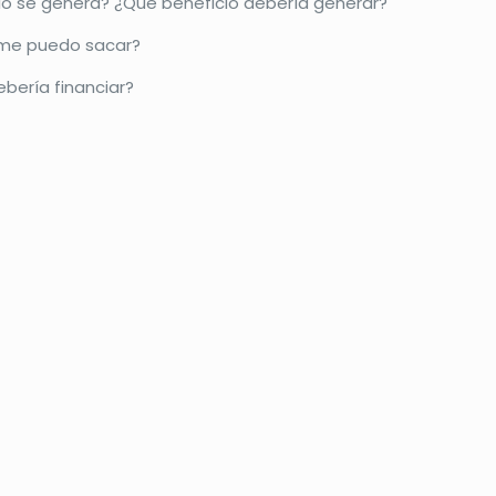
o se genera? ¿Qué beneficio debería generar?
 me puedo sacar?
ería financiar?