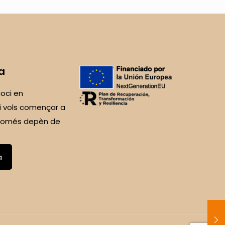
a
oci en
i vols començar a
 Només depèn de
a