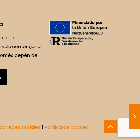
a
oci en
i vols començar a
 Només depèn de
a
dad redes sociales
|
Política de cookies