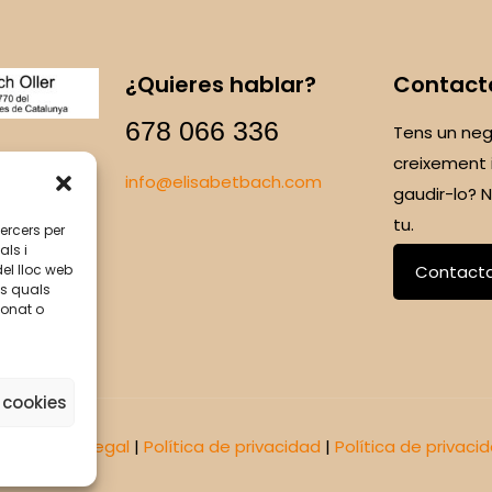
¿Quieres hablar?
Contact
678 066 336
Tens un neg
creixement 
info@elisabetbach.com
gaudir-lo?
tu.
tercers per
als i
Contact
del lloc web
ls quals
ionat o
 cookies
omus
|
Aviso legal
|
Política de privacidad
|
Política de privaci