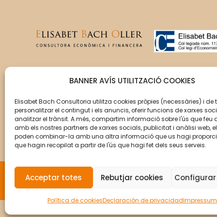
T’acompanyem en la gestió
BANNER AVÍS UTILITZACIÓ COOKIES
del creixement de la teva
empresa perquè aquesta
Elisabet Bach Consultoria utilitza cookies pròpies (necessàries) i de 
personalitzar el contingut i els anuncis, oferir funcions de xarxes soci
assoleixi els seus objectius.
analitzar el trànsit. A més, compartim informació sobre l'ús que feu 
amb els nostres partners de xarxes socials, publicitat i anàlisi web, e
poden combinar-la amb una altra informació que us hagi proporc
que hagin recopilat a partir de l'ús que hagi fet dels seus serveis.
Acceptar totes
Rebutjar cookies
Configurar
© Copyright 2026 Elisabet Bach Oller por
VirtualD
Política de cookies
Declaración de privacidad
Impressum