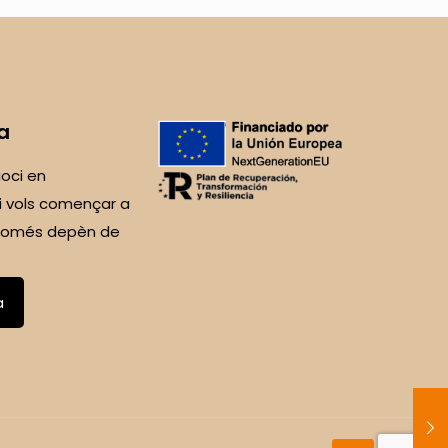
a
oci en
i vols començar a
 Només depèn de
a