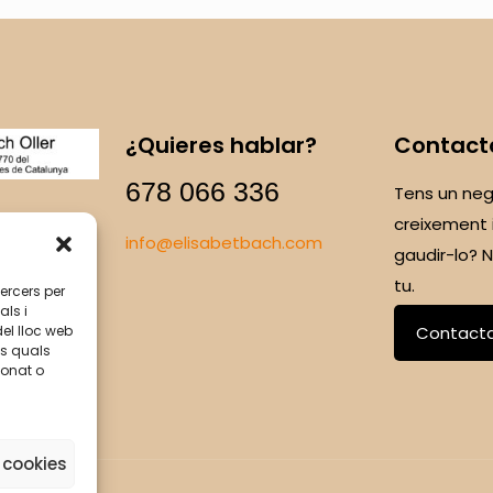
¿Quieres hablar?
Contact
678 066 336
Tens un neg
creixement 
info@elisabetbach.com
gaudir-lo?
tu.
tercers per
als i
del lloc web
Contact
ls quals
ionat o
 cookies