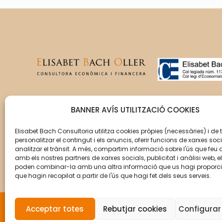
T’acompanyem en la gestió
BANNER AVÍS UTILITZACIÓ COOKIES
del creixement de la teva
empresa perquè aquesta
Elisabet Bach Consultoria utilitza cookies pròpies (necessàries) i de 
personalitzar el contingut i els anuncis, oferir funcions de xarxes soci
assoleixi els seus objectius.
analitzar el trànsit. A més, compartim informació sobre l'ús que feu 
amb els nostres partners de xarxes socials, publicitat i anàlisi web, e
poden combinar-la amb una altra informació que us hagi proporc
que hagin recopilat a partir de l'ús que hagi fet dels seus serveis.
Acceptar totes
Rebutjar cookies
Configurar