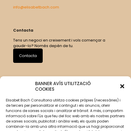
info@elisabetbach.com
Contacta
Tens un negoci en creixement i vols començar a
gaudir-lo? Només depèn de tu.
Contacta
BANNER AVÍS UTILITZACIÓ
COOKIES
Elisabet Bach Consultoria utilitza cookies pròpies (necessàries) i
de tercers per personalitzar el contingut i els anuncis, oferir
funcions de xarxes socials i analitzar el trànsit. A més, compartim
informació sobre l'ús que feu del lloc web amb els nostres partners
de xarxes socials, publicitat i anàlisi web, els quals poden
combinar-la amb una altra informació que us hagi proporcionat