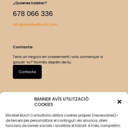
¿Quieres hablar?
678 066 336
info@elisabetbach.com
Contacta
Tens un negoci en creixement i vols començar a
gaudir-lo? Només depèn de tu.
Contacta
BANNER AVÍS UTILITZACIÓ
COOKIES
Elisabet Bach Consultoria utilitza cookies pròpies (necessàries) i
de tercers per personalitzar el contingut i els anuncis, oferir
funcions de xarxes socials i analitzar el trànsit. A més, compartim