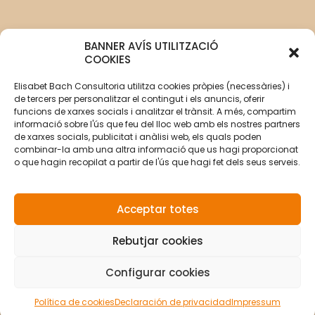
BANNER AVÍS UTILITZACIÓ
COOKIES
Elisabet Bach Consultoria utilitza cookies pròpies (necessàries) i
de tercers per personalitzar el contingut i els anuncis, oferir
funcions de xarxes socials i analitzar el trànsit. A més, compartim
informació sobre l'ús que feu del lloc web amb els nostres partners
de xarxes socials, publicitat i anàlisi web, els quals poden
combinar-la amb una altra informació que us hagi proporcionat
o que hagin recopilat a partir de l'ús que hagi fet dels seus serveis.
Acceptar totes
Rebutjar cookies
© Copyright 2026 Elisabet Bach Oller por
VirtualDomus
|
Aviso legal
|
Política de privacidad
|
Política de
privacidad redes sociales
|
Política de cookies
Configurar cookies
Política de cookies
Declaración de privacidad
Impressum