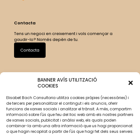
Contacta
Tens un negoci en creixement i vols començar a
gaudir-lo? Només depèn de tu.
Contacta
BANNER AVÍS UTILITZACIÓ
COOKIES
Elisabet Bach Consultoria utilitza cookies pròpies (necessàries) i
de tercers per personalitzar el contingut i els anuncis, oferir
funcions de xarxes socials i analitzar el trànsit. A més, compartim
informació sobre l'ús que feu del lloc web amb els nostres partners
de xarxes socials, publicitat i anàlisi web, els quals poden
combinar-la amb una altra informació que us hagi proporcionat
o que hagin recopilat a partir de l'ús que hagi fet dels seus serveis.