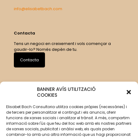
info@elisabetbach.com
Contacta
Tens un negoci en creixement i vols començar a
gaudir-lo? Només depèn de tu.
Contacta
BANNER AVÍS UTILITZACIÓ
COOKIES
Elisabet Bach Consultoria utilitza cookies pròpies (necessàries) i
de tercers per personalitzar el contingut i els anuncis, oferir
funcions de xarxes socials i analitzar el trànsit. A més, compartim
informació sobre l'ús que feu del lloc web amb els nostres partners
de xarxes socials, publicitat i anàlisi web, els quals poden
combinar-la amb una altra informació que us hagi proporcionat