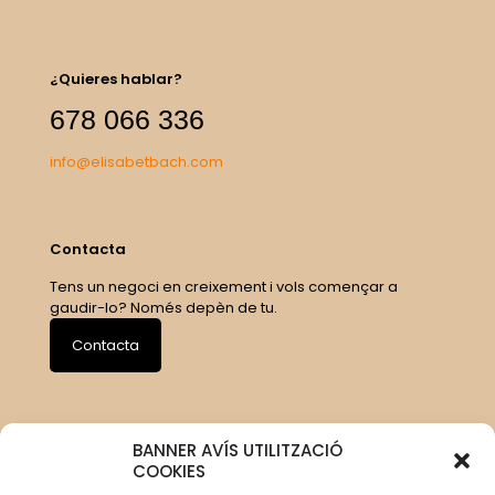
¿Quieres hablar?
678 066 336
info@elisabetbach.com
Contacta
Tens un negoci en creixement i vols començar a
gaudir-lo? Només depèn de tu.
Contacta
BANNER AVÍS UTILITZACIÓ
COOKIES