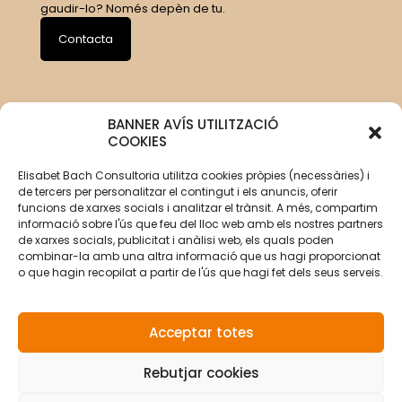
gaudir-lo? Només depèn de tu.
Contacta
BANNER AVÍS UTILITZACIÓ
COOKIES
Elisabet Bach Consultoria utilitza cookies pròpies (necessàries) i
de tercers per personalitzar el contingut i els anuncis, oferir
funcions de xarxes socials i analitzar el trànsit. A més, compartim
informació sobre l'ús que feu del lloc web amb els nostres partners
de xarxes socials, publicitat i anàlisi web, els quals poden
combinar-la amb una altra informació que us hagi proporcionat
o que hagin recopilat a partir de l'ús que hagi fet dels seus serveis.
Acceptar totes
Rebutjar cookies
© Copyright 2026 Elisabet Bach Oller por
VirtualDomus
|
Aviso legal
|
Política de privacidad
|
Política de