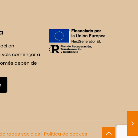
a
oci en
i vols començar a
 Només depèn de
a
dad redes sociales
|
Política de cookies