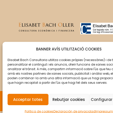
T’acompanyem en la gestió
BANNER AVÍS UTILITZACIÓ COOKIES
del creixement de la teva
empresa perquè aquesta
Elisabet Bach Consultoria utilitza cookies pròpies (necessàries) i de 
personalitzar el contingut i els anuncis, oferir funcions de xarxes soci
assoleixi els seus objectius.
analitzar el trànsit. A més, compartim informació sobre l'ús que feu 
amb els nostres partners de xarxes socials, publicitat i anàlisi web, e
poden combinar-la amb una altra informació que us hagi proporc
que hagin recopilat a partir de l'ús que hagi fet dels seus serveis.
Acceptar totes
Rebutjar cookies
Configurar
© Copyright 2026 Elisabet Bach Oller por
VirtualD
Política de cookies
Declaración de privacidad
Impressum