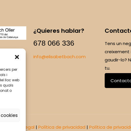
¿Quieres hablar?
Contact
678 066 336
Tens un neg
creixement 
info@elisabetbach.com
gaudir-lo?
tu.
tercers per
als i
Contact
del lloc web
ls quals
ionat o
 cookies
omus
|
Aviso legal
|
Política de privacidad
|
Política de privaci