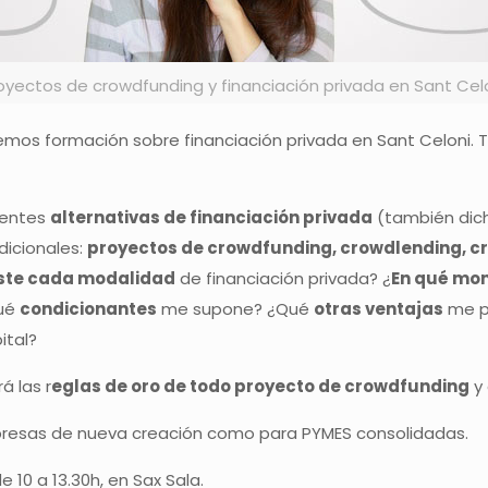
oyectos de crowdfunding y financiación privada en Sant Cel
mos formación sobre financiación privada en Sant Celoni. T
erentes
alternativas de financiación privada
(también dich
dicionales:
proyectos de crowdfunding, crowdlending, cr
iste cada modalidad
de financiación privada? ¿
En qué mo
Qué
condicionantes
me supone? ¿Qué
otras ventajas
me pu
ital?
á las r
eglas de oro de todo proyecto de crowdfunding
y 
resas de nueva creación como para PYMES consolidadas.
 10 a 13.30h, en Sax Sala.