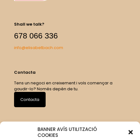
Shall we talk?
678 066 336
info@elisabetbach.com
Contacta
Tens un negoci en creixement i vols començar a
gaudir-lo? Només depèn de tu.
Contacta
BANNER AVÍS UTILITZACIÓ
COOKIES