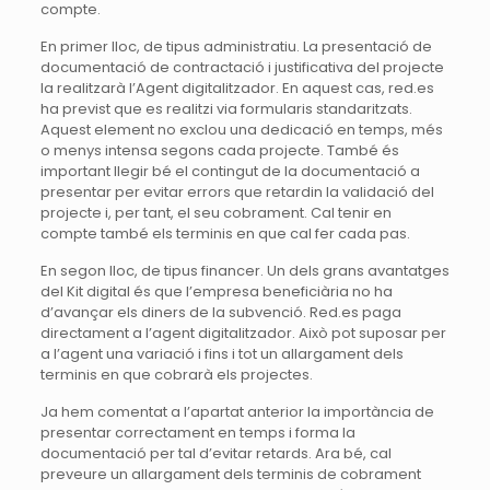
compte.
En primer lloc, de tipus administratiu. La presentació de
documentació de contractació i justificativa del projecte
la realitzarà l’Agent digitalitzador. En aquest cas, red.es
ha previst que es realitzi via formularis standaritzats.
Aquest element no exclou una dedicació en temps, més
o menys intensa segons cada projecte. També és
important llegir bé el contingut de la documentació a
presentar per evitar errors que retardin la validació del
projecte i, per tant, el seu cobrament. Cal tenir en
compte també els terminis en que cal fer cada pas.
En segon lloc, de tipus financer. Un dels grans avantatges
del Kit digital és que l’empresa beneficiària no ha
d’avançar els diners de la subvenció. Red.es paga
directament a l’agent digitalitzador. Això pot suposar per
a l’agent una variació i fins i tot un allargament dels
terminis en que cobrarà els projectes.
Ja hem comentat a l’apartat anterior la importància de
presentar correctament en temps i forma la
documentació per tal d’evitar retards. Ara bé, cal
preveure un allargament dels terminis de cobrament