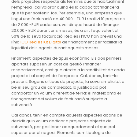
dels projectes respecte als terminis que té habitualment
l’empresa i cal valorar quina és la capacitat financera
que té per sostenir-los. Per exemple, una empresa que
tingui una facturació de 40.000.- EUR i realitzi 10 projectes
de 2.000.-EUR cadascun, vol dir que haurà de finançar
20.000.- EUR durant uns mesos, és a dir, l’equivalent al
50% de la seva facturació. Red.es i l’ICO han previst una
línia
ICO Red.es Kit Digital
de finançament per facilitar la
liquiditat dels agents durant aquests mesos.
Finalment, aspectes de tipus econòmic. Els dos primers
apartats suposen un cost de gestió i financer
respectivament, cost que afecta a la rendibilitat de cada
projecte i al conjunt de l’empresa. Cal, doncs, tenir-lo
present. Segons el tipus de projecte, la seva simplicitat o
bé el seu grau de complexitat, la justificació pot
comportar un volum diferent de feina; el mateix amb el
finançament del volum de facturació subjecte a
subvenció.
Cal doncs, tenir en compte aquests aspectes abans de
decidir quin volum dedicar a projectes objecte de
subvenció, per gestionar adequadament el que pot
suposar per al negoci. Elements com tipologia de