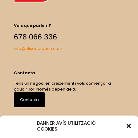
Vols que parlem?
678 066 336
info@elisabetbach.com
Contacta
Tens un negoci en creixement i vols començar a
gaudir-lo? Només depèn de tu.
Contacta
BANNER AVÍS UTILITZACIÓ
COOKIES