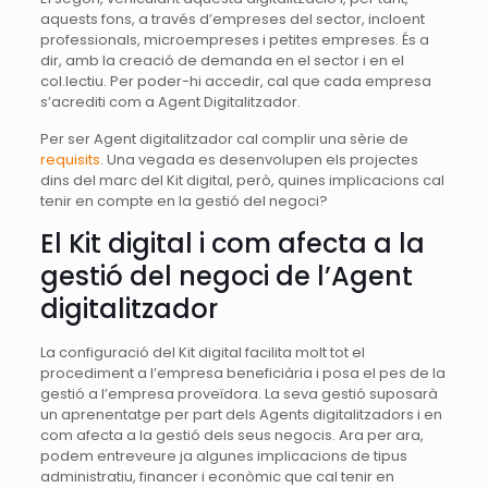
aquests fons, a través d’empreses del sector, incloent
professionals, microempreses i petites empreses. És a
dir, amb la creació de demanda en el sector i en el
col.lectiu. Per poder-hi accedir, cal que cada empresa
s’acrediti com a Agent Digitalitzador.
Per ser Agent digitalitzador cal complir una sèrie de
requisits
. Una vegada es desenvolupen els projectes
dins del marc del Kit digital, però, quines implicacions cal
tenir en compte en la gestió del negoci?
El Kit digital i com afecta a la
gestió del negoci de l’Agent
digitalitzador
La configuració del Kit digital facilita molt tot el
procediment a l’empresa beneficiària i posa el pes de la
gestió a l’empresa proveïdora. La seva gestió suposarà
un aprenentatge per part dels Agents digitalitzadors i en
com afecta a la gestió dels seus negocis. Ara per ara,
podem entreveure ja algunes implicacions de tipus
administratiu, financer i econòmic que cal tenir en