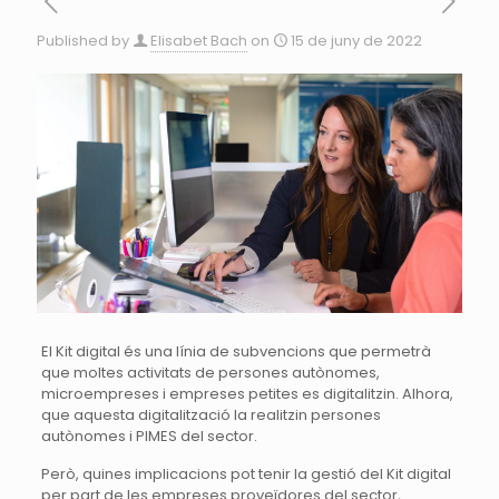
Published by
Elisabet Bach
on
15 de juny de 2022
El Kit digital és una línia de subvencions que permetrà
que moltes activitats de persones autònomes,
microempreses i empreses petites es digitalitzin. Alhora,
que aquesta digitalització la realitzin persones
autònomes i PIMES del sector.
Però, quines implicacions pot tenir la gestió del Kit digital
per part de les empreses proveïdores del sector,