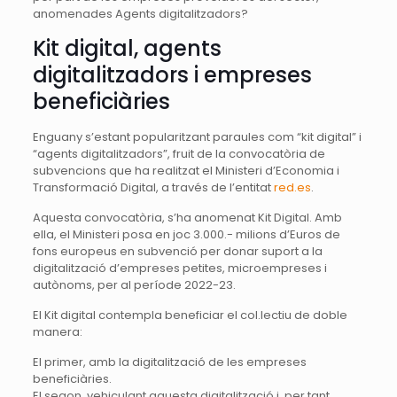
anomenades Agents digitalitzadors?
Kit digital, agents
digitalitzadors i empreses
beneficiàries
Enguany s’estant popularitzant paraules com “kit digital” i
“agents digitalitzadors”, fruit de la convocatòria de
subvencions que ha realitzat el Ministeri d’Economia i
Transformació Digital, a través de l’entitat
red.es
.
Aquesta convocatòria, s’ha anomenat Kit Digital. Amb
ella, el Ministeri posa en joc 3.000.- milions d’Euros de
fons europeus en subvenció per donar suport a la
digitalització d’empreses petites, microempreses i
autònoms, per al període 2022-23.
El Kit digital contempla beneficiar el col.lectiu de doble
manera:
El primer, amb la digitalització de les empreses
beneficiàries.
El segon, vehiculant aquesta digitalització i, per tant,