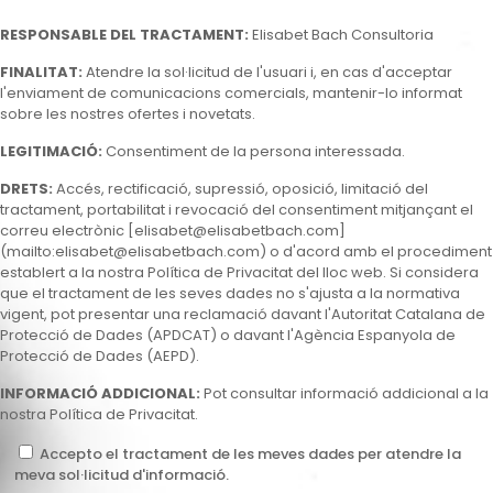
RESPONSABLE DEL TRACTAMENT:
Elisabet Bach Consultoria
FINALITAT:
Atendre la sol·licitud de l'usuari i, en cas d'acceptar
l'enviament de comunicacions comercials, mantenir-lo informat
sobre les nostres ofertes i novetats.
LEGITIMACIÓ:
Consentiment de la persona interessada.
DRETS:
Accés, rectificació, supressió, oposició, limitació del
tractament, portabilitat i revocació del consentiment mitjançant el
correu electrònic [
elisabet@elisabetbach.com
]
(mailto:
elisabet@elisabetbach.com
) o d'acord amb el procediment
establert a la nostra Política de Privacitat del lloc web. Si considera
que el tractament de les seves dades no s'ajusta a la normativa
vigent, pot presentar una reclamació davant l'Autoritat Catalana de
Protecció de Dades (APDCAT) o davant l'Agència Espanyola de
Protecció de Dades (AEPD).
INFORMACIÓ ADDICIONAL:
Pot consultar informació addicional a la
nostra Política de Privacitat.
Accepto el tractament de les meves dades per atendre la
meva sol·licitud d'informació.