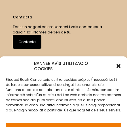
Contacta
Tens un negoci en creixement i vols començar a
gaudir-lo? Només depèn de tu.
Contacta
BANNER AVÍS UTILITZACIÓ
COOKIES
Elisabet Bach Consultoria utilitza cookies pròpies (necessàries) i
de tercers per personalitzar el contingut i els anuncis, oferir
funcions de xarxes socials i analitzar el trànsit. A més, compartim
informació sobre l'ús que feu del lloc web amb els nostres partners
de xarxes socials, publicitat i anàlisi web, els quals poden
combinar-la amb una altra informació que us hagi proporcionat
o que hagin recopilat a partir de l'ús que hagi fet dels seus serveis.