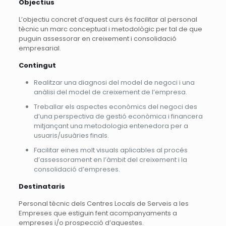
Objectius
L’objectiu concret d’aquest curs és facilitar al personal
tècnic un marc conceptual i metodològic per tal de que
puguin assessorar en creixement i consolidació
empresarial.
Contingut
Realitzar una diagnosi del model de negoci i una
anàlisi del model de creixement de l’empresa.
Treballar els aspectes econòmics del negoci des
d’una perspectiva de gestió econòmica i financera
mitjançant una metodologia entenedora per a
usuaris/usuàries finals.
Facilitar eines molt visuals aplicables al procés
d’assessorament en l’àmbit del creixement i la
consolidació d’empreses.
Destinataris
Personal tècnic dels Centres Locals de Serveis a les
Empreses que estiguin fent acompanyaments a
empreses i/o prospecció d’aquestes.