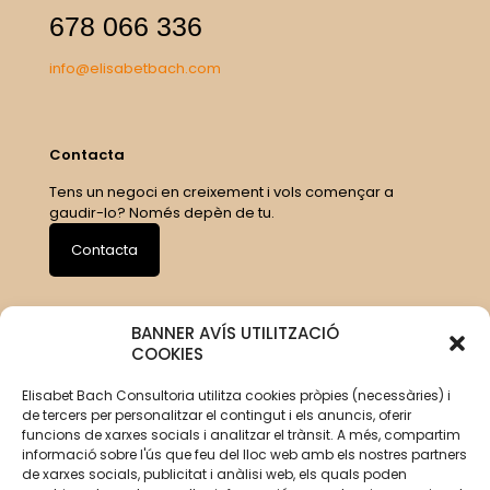
678 066 336
info@elisabetbach.com
Contacta
Tens un negoci en creixement i vols començar a
gaudir-lo? Només depèn de tu.
Contacta
BANNER AVÍS UTILITZACIÓ
COOKIES
Elisabet Bach Consultoria utilitza cookies pròpies (necessàries) i
de tercers per personalitzar el contingut i els anuncis, oferir
funcions de xarxes socials i analitzar el trànsit. A més, compartim
informació sobre l'ús que feu del lloc web amb els nostres partners
de xarxes socials, publicitat i anàlisi web, els quals poden