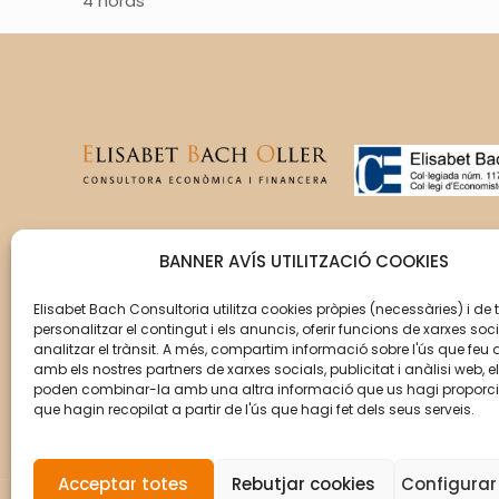
4 horas
T’acompanyem en la gestió
BANNER AVÍS UTILITZACIÓ COOKIES
del creixement de la teva
empresa perquè aquesta
Elisabet Bach Consultoria utilitza cookies pròpies (necessàries) i de 
personalitzar el contingut i els anuncis, oferir funcions de xarxes soci
assoleixi els seus objectius.
analitzar el trànsit. A més, compartim informació sobre l'ús que feu 
amb els nostres partners de xarxes socials, publicitat i anàlisi web, e
poden combinar-la amb una altra informació que us hagi proporc
que hagin recopilat a partir de l'ús que hagi fet dels seus serveis.
Acceptar totes
Rebutjar cookies
Configurar