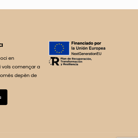
a
oci en
i vols començar a
 Només depèn de
a