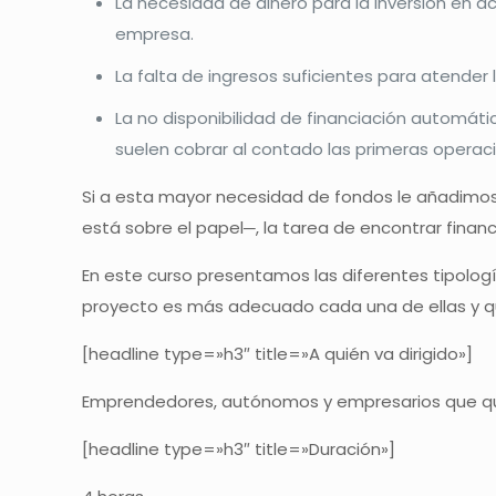
La necesidad de dinero para la inversión en 
empresa.
La falta de ingresos suficientes para atend
La no disponibilidad de financiación automáti
suelen cobrar al contado las primeras operaci
Si a esta mayor necesidad de fondos le añadimos 
está sobre el papel─, la tarea de encontrar finan
En este curso presentamos las diferentes tipolog
proyecto es más adecuado cada una de ellas y qu
[headline type=»h3″ title=»A quién va dirigido»]
Emprendedores, autónomos y empresarios que quie
[headline type=»h3″ title=»Duración»]