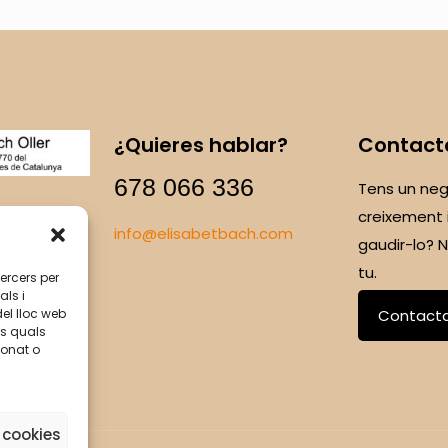
¿Quieres hablar?
Contact
678 066 336
Tens un neg
creixement 
info@elisabetbach.com
gaudir-lo?
tu.
tercers per
als i
del lloc web
Contact
ls quals
ionat o
 cookies