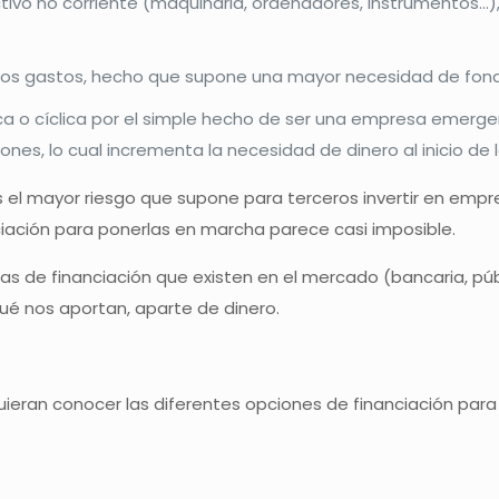
activo no corriente (maquinaria, ordenadores, instrumentos
er los gastos, hecho que supone una mayor necesidad de fo
ca o cíclica por el simple hecho de ser una empresa emerge
ones, lo cual incrementa la necesidad de dinero al inicio de
el mayor riesgo que supone para terceros invertir en empr
ciación para ponerlas en marcha parece casi imposible.
ías de financiación que existen en el mercado (bancaria, p
é nos aportan, aparte de dinero.
ran conocer las diferentes opciones de financiación para 