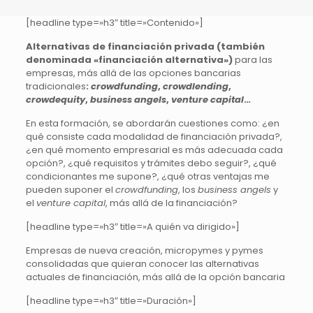
[headline type=»h3″ title=»Contenido»]
Alternativas de financiación privada (también
denominada «financiación alternativa»)
para las
empresas, más allá de las opciones bancarias
tradicionales
:
crowdfunding
,
crowdlending
,
crowdequity
,
business angels
,
venture capital
…
En esta formación, se abordarán cuestiones como: ¿en
qué consiste cada modalidad de financiación privada?,
¿en qué momento empresarial es más adecuada cada
opción?, ¿qué requisitos y trámites debo seguir?, ¿qué
condicionantes me supone?, ¿qué otras ventajas me
pueden suponer el
crowdfunding
, los
business angels
y
el
venture capital
, más allá de la financiación?
[headline type=»h3″ title=»A quién va dirigido»]
Empresas de nueva creación, micropymes y pymes
consolidadas que quieran conocer las alternativas
actuales de financiación, más allá de la opción bancaria
[headline type=»h3″ title=»Duración»]