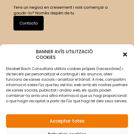
Tens un negoci en creixement i vols començar a
gaudir-lo? Només depèn de tu.
Contacta
BANNER AVÍS UTILITZACIÓ
COOKIES
Elisabet Bach Consultoria utilitza cookies pròpies (necessàries) i
de tercers per personalitzar el contingut i els anuncis, oferir
funcions de xarxes socials i analitzar el trànsit. A més, compartim
informació sobre l'ús que feu del lloc web amb els nostres partners
de xarxes socials, publicitat i anàlisi web, els quals poden
combinar-la amb una altra informació que us hagi proporcionat
o que hagin recopilat a partir de l'ús que hagi fet dels seus serveis.
Acceptar totes